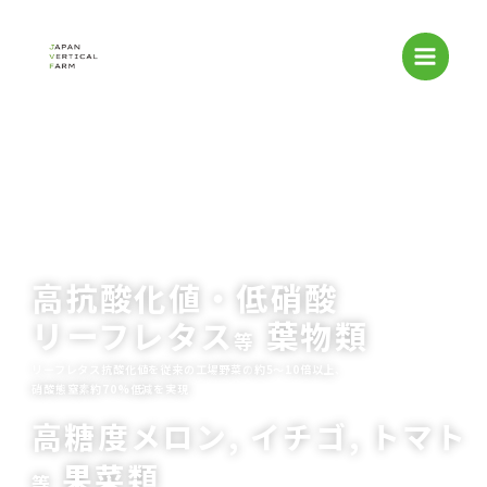
内
容
を
ス
キ
ッ
プ
高栄養価と美味しさを追求した
プレミアム野菜・果物の次世代植物工場
高抗酸化値・低硝酸
リーフレタス
葉物類
等
リーフレタス抗酸化値を従来の工場野菜の
約5～10倍以上
、
硝酸態窒素
約70%低減
を実現
高糖度メロン, イチゴ, トマト
果菜類
等