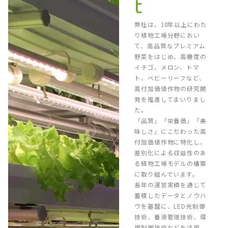
t
弊社は、10年以上にわた
り植物工場分野におい
て、高品質なプレミアム
野菜をはじめ、高糖度の
イチゴ、メロン、トマ
ト、ベビーリーフなど、
高付加価値作物の研究開
発を推進してまいりまし
た。
「品質」「栄養価」「美
味しさ」にこだわった高
付加価値作物に特化し、
差別化による収益性のあ
る植物工場モデルの構築
に取り組んでいます。
長年の運営実績を通じて
蓄積したデータとノウハ
ウを基盤に、LED光制御
技術、養液管理技術、環
境制御技術などを活用