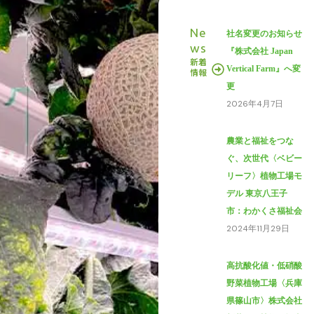
Ne
社名変更のお知らせ
ws
『株式会社 Japan
新着
Vertical Farm』へ変
情報
更
2026年4月7日
農業と福祉をつな
ぐ、次世代〈ベビー
リーフ〉植物工場モ
デル 東京八王子
市：わかくさ福祉会
2024年11月29日
高抗酸化値・低硝酸
野菜植物工場〈兵庫
県篠山市〉株式会社