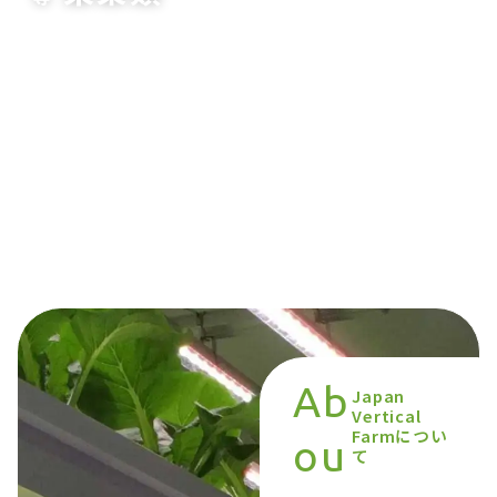
Ab
Japan
Vertical
Farmについ
ou
て