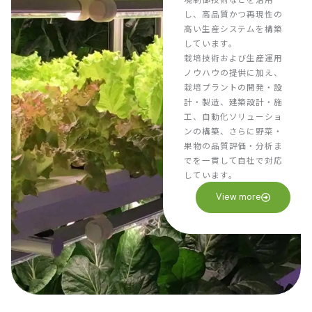
し、高品質かつ再現性の
高い生産システムを構築
しています。
栽培技術および生産運用
ノウハウの提供に加え、
栽培プラントの開発・設
計・製造、建築設計・施
工、自動化ソリューショ
ンの構築、さらに野菜・
果物の品質評価・分析ま
でを一貫して自社で対応
しています。
View more