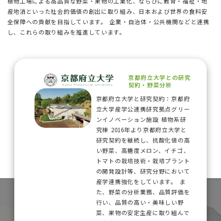
植物工場による高品質な野菜・果物の工業化、ならびに教育・福祉・地
産地消といった社会的価値の創出に取り組み、日本および世界の食料安
全保障への貢献を目指しています。 企業・自治体・公共機関などと連携
し、これらの取り組みを推進しています。
京都府立大学との研究
契約・野菜分析
京都府立大学と研究契約：京都府
立大学産学公連携研究拠点グリー
ンイノベーション施設 植物系研
究棟 2016年より京都府立大学と
研究契約を継続し、抗酸化値の高
い野菜、高糖度メロン、イチゴ、
トマトの栽培技術・栽培プラント
の開発設計等、研究分野において
産学連携強化をしています。 ま
た、野菜の分析業務、品質評価を
行い、品質の高い・美味しい野
菜、果物の安定生産に取り組んで