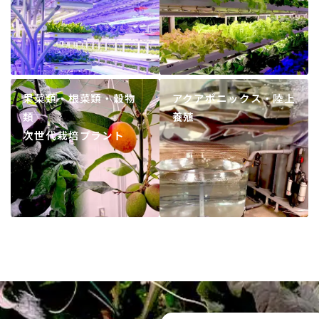
果菜類・根菜類・穀物
アクアポニックス・陸上
類
養殖
次世代栽培プラント