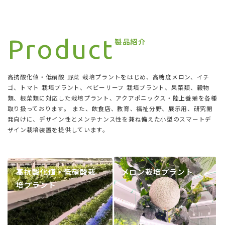
Product
製品紹介
高抗酸化値・低硝酸 野菜 栽培プラントをはじめ、高糖度メロン、イチ
ゴ、トマト 栽培プラント、ベビーリーフ 栽培プラント、果菜類、穀物
類、根菜類に対応した栽培プラント、アクアポニックス・陸上養殖を各種
取り扱っております。 また、飲食店、教育、福祉分野、展示用、研究開
発向けに、デザイン性とメンテナンス性を兼ね備えた小型のスマートデ
ザイン栽培装置を提供しています。
高抗酸化値・低硝酸栽
メロン栽培プラント
培プラント