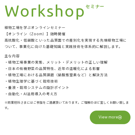
Workshop
セミナー
植物工場を学ぶオンラインセミナー
【オンライン（Zoom）】随時開催
高抗酸化・低硝酸といった品質面での差別化を実現する先端植物工場に
ついて、事業化に向けた基礎知識と実践技術を体系的に解説します。
主な内容
・植物工場事業の実態、メリット・デメリットの正しい理解
・日本の有機野菜の品質特性、近年の温暖化による影響
・植物工場における品質課題（硝酸態窒素など）と解決方法
・植物生理学に基づく栽培技術
・養液・栽培システムの設計ポイント
・自動化・AI活用導入の考え方
※同業他社さまにはご参加をご遠慮頂いております。ご理解のほど宜しくお願い致しま
す。
View more