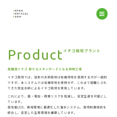
内
容
を
ス
キ
ッ
プ
Product
イチゴ栽培プラント
高糖度イチゴ 新たなスタンダードとなる植物工場
イチゴ栽培では、従来の水耕栽培は有機培地を使用するのが一般的
ですが、本システムでは有機培地を使用せず、これまで困難とされ
てきた完全水耕によるイチゴ栽培を実現しています。
これにより、菌・害虫・病害リスクを低減し、安定生産を可能にし
ています。
高性能LED、根域環境に最適化した潅水システム、栽培制御技術を
統合し、安定した生育環境を構築しています。