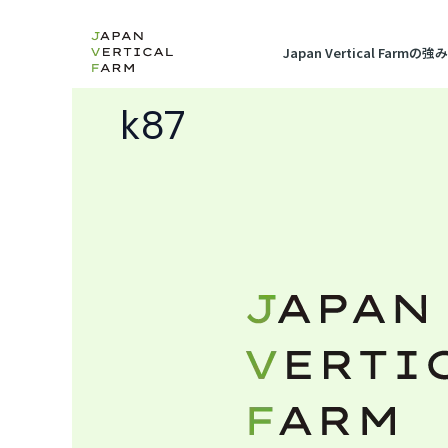
内
容
Japan Vertical Farmの強み
を
ス
k87
キ
ッ
プ
社
名
変
更
の
お