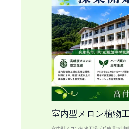
物
工
場
〈兵
庫
県
市
川
町
立
瀬
加
中
学
室内型メロン植物工
校
跡
廃
室内型メロン植物工場〈兵庫県市川町立瀬