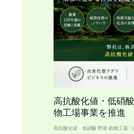
〈兵
庫
県
篠
山
市〉
株
式
会
社
新
井
高抗酸化値・低硝
組
物工場事業を推進
植
物
高抗酸化値・低硝酸 野菜 植物工場〈兵庫
工