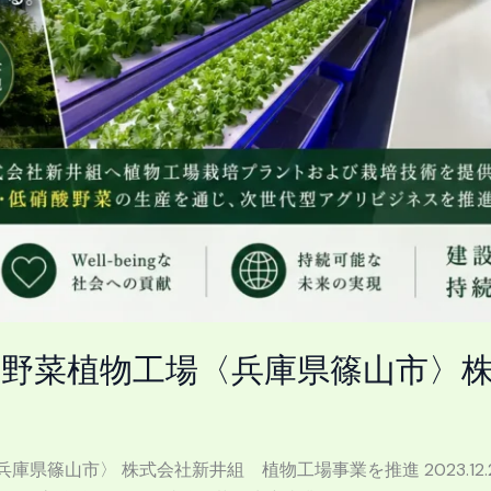
酸野菜植物工場〈兵庫県篠山市〉
県篠山市〉 株式会社新井組 植物工場事業を推進 2023.12.2