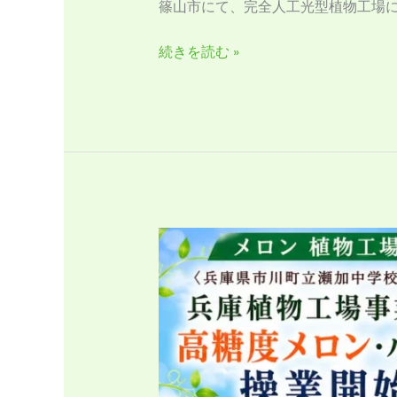
篠山市にて、完全人工光型植物工場
場
事
続きを読む »
業
を
推
進
室
内
型
メ
ロ
ン
植