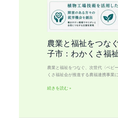
工
場
モ
デ
ル
東
農業と福祉をつなぐ
京
子市：わかくさ福
八
王
農業と福祉をつなぐ、次世代〈ベビーリー
子
くさ福祉会が推進する農福連携事業
市：
わ
続きを読む »
か
く
さ
福
祉