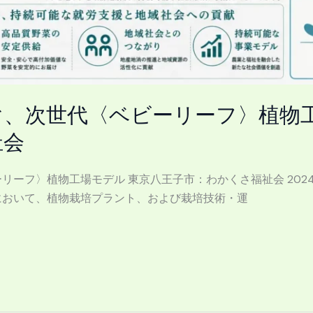
、次世代〈ベビーリーフ〉植物工
祉会
フ〉植物工場モデル 東京八王子市：わかくさ福祉会 2024.11.
において、植物栽培プラント、および栽培技術・運