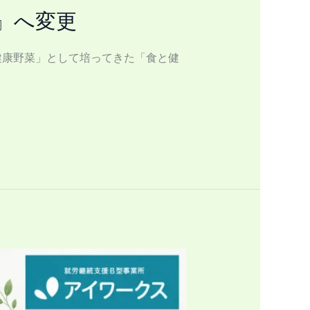
rm』へ変更
「恵葉＆菜健康野菜」として培ってきた「食と健