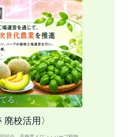
 廃校活用〉
事業協同組合 高糖度メロン・ハーブ植物