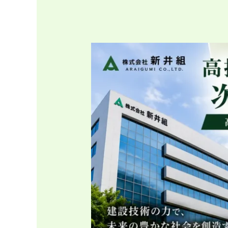
会
高
抗
酸
化
値・
低
硝
酸
野
菜
植
物
工
場