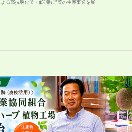
による高抗酸化値・低硝酸野菜の生産事業を展