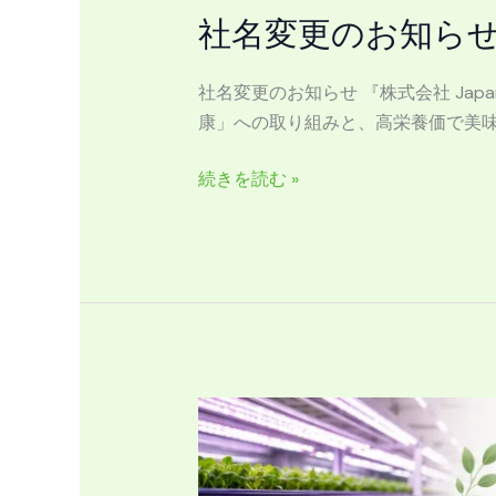
知
社名変更のお知らせ『株式
ら
せ
社名変更のお知らせ 『株式会社 Japan 
『株
康」への取り組みと、高栄養価で美味し
式
会
続きを読む »
社
Japan
Vertical
Farm』
へ
変
更
農
業
と