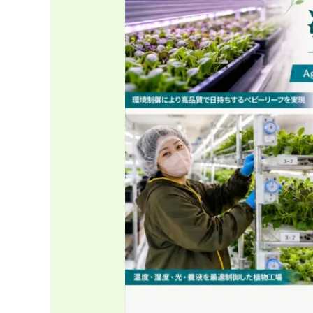
福
祉
を
つ
な
ぐ、
次
世
代
〈ベ
ビ
ー
リ
ー
フ〉
植
物